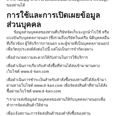
ของท่านได้
การใช้และการเปิดเผยข้อมูล
ส่วนบุคคล
ข้อมูลส่วนบุคคลของท่านที่บริษัทจัดเก็บจะถูกนำไปใช้ หรือ
แบ่งปันกับบุคคลภายนอก (ซึ่งรวมถึงบริษัทในเครือ นิติบุคคลอื่น
ที่เกี่ยวข้อง ผู้ให้บริการภายนอก และผู้ขายที่เป็นบุคคลภายนอก)
เพื่อวัตถุประสงค์ดังต่อไปนี้ แต่ไม่เป็นการจำกัดเฉพาะ
เพื่ออำนวยความสะดวกให้กับท่านในการใช้บริการ
เพื่อดำเนินการเกี่ยวกับคำสั่งซื้อที่ท่านได้ส่งเข้ามาผ่านทาง
เว็บไซต์ www.d-kan.com
เพื่อดำเนินการชำระเงินสำหรับคำสั่งซื้อของท่านที่ได้สั่งเข้ามา
ผ่านทางเว็บไซต์ www.d-kan.com เพื่อจัดส่งสินค้าที่ท่านได้สั่ง
ซื้อผ่านเว็บไซต์ www.d-kan.com
*เราอาจส่งข้อมูลส่วนบุคคลของท่านให้กับบุคคลภายนอกเพื่อ
ทำการจัดส่งสินค้าให้ท่าน
เพื่อแจ้งสถานะการจัดส่งสินค้าของคำสั่งซื้อของท่าน