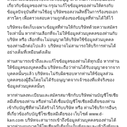
เกี่ยวกับข้อมูลของท่าน กรุณาแก้ไขข้อมูลของท่านให้ตรงกับ
ข้อมูลปัจจุบันที่ท่านใช้อยู่ บริษัทขอสงวนสิทธิ์ในการร้องขอเอก
สารใดๆ เพื่อตรวจสอบความถูกต้องของข้อมูลที่ท่านได้ให้ไว้
บริษัทจะจัดเก็บเฉพาะข้อมูลที่ท่านให้กับบริษัทด้วยความสมัคร
ใจเท่านั้น หากท่านเลือกที่จะไม่ให้ข้อมูลส่วนบุคคลของท่านกับ
บริษัท หรือ เลือกที่จะไม่อนุญาตให้บริษัทใช้ข้อมูลส่วนบุคคล
ของท่านอีกต่อไปแล้ว บริษัทอาจไม่สามารถให้บริการท่านได้
อย่างเต็มที่เหมือนดังเดิม
ท่านสามารถเข้าถึงและแก้ไขข้อมูลของท่านได้ทุกเมื่อ หากท่าน
ให้ข้อมูลของบุคคลอื่น บริษัทจะถือว่าท่านได้รับอนุญาตจากจาก
บุคคลนั้นๆแล้ว บริษัทจะไม่รับผิดชอบหากท่านให้ข้อมูลส่วน
บุคคลของผู้อื่นโดยไม่ได้รับอนุญาตจากเจ้าของที่แท้จริงของ
ข้อมูลส่วนบุคคลนั้นๆ
หากท่านลงทะเบียนและสมัครสมาชิกกับบริษัทผ่านบัญชีโซเชีย
ลมีเดียของท่าน หรือท่านได้เชื่อมบัญชีโซเชียลมีเดียของท่าน
เข้ากับบัญชีที่ท่านได้สร้างไว้กับบริษัท หรือ ท่านใช้บริการอื่นๆ
ที่เกี่ยวข้องกับบัญชีโซเชียลมีเดียของ เว็บไซต์ www.d-
kan.com บริษัทจะสามารถเข้าถึงข้อมูลส่วนบุคคลของท่านได้
หากท่านอนุญาตให้โซเชียลมีเดียนั้นเก็บข้อมูลและเข้าถึงข้อมูล