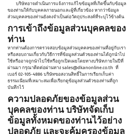
บริษัทอาจดำเนินการแจ้งการแก้ไขข้อมูลที่เกิดขึ้นกับข้อมูล
ของท่านให้กับบุคคลภายนอกและผู้ที่เกี่ยวข้อง หากว่าข้อมูล
ส่วนบุคคลของท่านยังคงจำเป็นต่อวัตถุประสงค์ที่ระบุไว้ข้างต้น
การเข้าถึงข้อมูลส่วนบุคคลของ
ท่าน
หากท่านต้องการตรวจสอบข้อมูลส่วนบุคคลของท่านที่อยู่กับเรา
หรือสอบถามเกี่ยวกับวิธีการที่ข้อมูลส่วนตัวของท่านได้ถูกนำไป
ใช้หรืออาจถูกนำไปใช้หรือถูกเปิดเผยโดยทางบริษัทภายในปีที่
ผ่านมา กรุณาติดต่อผ่านทาง sales@dkanonline.co.th ที่
เบอร์ 02-105-4886 บริษัทขอสงวนสิทธิ์ในการเรียกเก็บค่า
ธรรมเนียมที่เหมาะสมเพื่อเรียกดูข้อมูลส่วนตัวของท่านที่ถูก
บันทึกไว้
ความปลอดภัยของข้อมูลส่วน
บุคคลของท่าน บริษัทจัดเก็บ
ข้อมูลทั้งหมดของท่านไว้อย่าง
ปลอดภัย และจะคุ้มครองข้อมูล