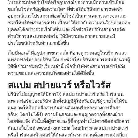
โปรแกรมท่องเว็บไซต์หรืออุปกรณ์ของท่านเมื่อท่านเข้าเยี่ยม
ชมเว็บไซต์หรือดูข้อความใดๆ ที่ช่วยให้บริษัทสามารถจดจำ
อุปกรณ์และโปรแกรมท่องเว็บไซต์เป็นการเฉพาะเจาะจง และ
ช่วยให้บริษัทสามารถปรับเนื้อหาให้เข้ากับความสนใจของแต่ละ
บุคคลได้อย่างรวดเร็วยิ่งขึ้น และเพื่อช่วยให้บริษัทสามารถจัด
ทำบริการและแพลตฟอร์ม ให้มีความสะดวกสบายและมี
ประโยชน์สำหรับท่านมากยิ่งขึ้น
เว็บบีคอนส์ คือรูปภาพขนาดเล็กที่อาจถูกรวมอยู่ในบริการและ
แพลตฟอร์มของบริษัท โดยจะช่วยให้บริษัทสามารถนับจำนวนผู้
ใช้ที่เข้ามาชมหน้าเว็บเหล่านี้ เพื่อที่บริษัทจะสามารถเข้าใจถึง
ความชอบและความสนใจของท่านได้ดียิ่งขึ้น
สแปม สปายแวร์ หรือไวรัส
บริษัทไม่อนุญาตให้มีการใช้ สแปม สปายแวร์ หรือ ไวรัส บน
แพลตฟอร์มของบริษัท อีกทั้งบัญชีผู้ใช้หรือบัญชีผู้ขายไม่ได้รับ
อนุญาตให้ติดต่อสื่อสารกันผ่านอีเมลหรือช่องทางการสื่อสา
รอื่นๆ โดยไม่ได้รับความยินยอมและอนุญาตจากทั้งสองฝ่าย
โดยชัดแจ้ง ดังนั้นทั้งผู้ขายและผู้ซื้อทุกท่านไม่ควรติดต่อสื่อสาร
กันบนเว็บไซต์ www.d-kan.com โดยมีการส่งสแปม สปายแวร์
หรือไวรัสคอมพิวเตอร์ให้กันและกัน หากท่านต้องการแจ้งเกี่ยว