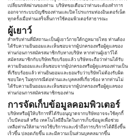
เปลี่ยนรหัสผ่านของท่าน บริษัทขอเตือนว่าท่านจะต้องทำการ
ออกจากระบบบัญชีของท่านและปิดโปรแกรมท่องอินเตอร์เน็ต
ทุกครั้งเมื่อท่านเสร็จสิ้นการใช้คอมพิวเตอร์สาธารณะ
ผู้เยาว์
สำหรับท่านที่มีสถานะเป็นผู้เยาว์ภายใต้กฎหมายไทย ท่านต้อง
ได้รับความยินยอมและเห็นชอบจากผู้ปกครองหรือผู้ดูแลของ
ท่านก่อนการสมัครสมาชิกกับทางบริษัท หากท่านผู้เยาว์ได้
สมัครสมาชิกกับบริษัทเรียบร้อยแล้ว บริษัทจะถือว่าท่านได้รับ
ความยินยอมและเห็นชอบจากผู้ปกครองหรือผู้ดูแลของท่านเป็น
ที่เรียบร้อยแล้ว ท่านยินยอมและยอมรับว่าบริษัทไม่ต้องรับผิด
ชอบใดๆ ในทุกกรณีต่อท่านและบุคคลที่เกี่ยวข้อง หากท่านไม่
ได้รับความยินยอมและเห็นชอบจากผู้ปกครองหรือผู้ดูแลของ
ท่านก่อนการสมัครสมาชิกของท่าน
การจัดเก็บข้อมูลคอมพิวเตอร์
บริษัทหรือผู้ให้บริการที่ได้รับอนุญาตจากบริษัทอาจจะใช้คุกกี้
เว็บบีคอนส์ หรือ เทคโนโลยีอื่นใดในการเก็บข้อมูลเพื่อช่วย
เหลือท่านให้สามารถใช้บริการและเข้าถึงการบริการได้ดียิ่งขึ้น
เร็วขึ้น ปลอดภัยขึ้น และมีความเป็นส่วนบุคคลมากขึ้น