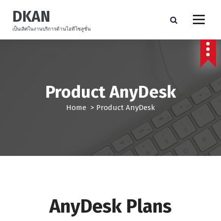
S
DKAN
k
i
เป็นเลิศในงานบริการด้านไอทีโซลูชั่น
p
t
o
c
o
Product AnyDesk
n
t
Home
>
Product AnyDesk
e
n
t
AnyDesk Plans