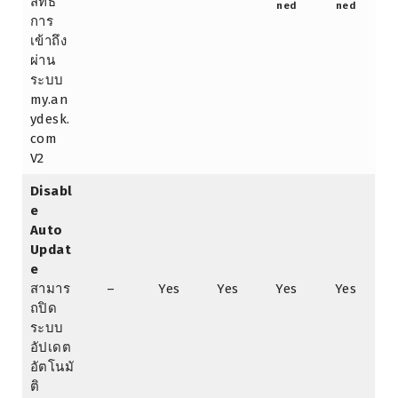
สิทธิ์
ned
ned
การ
เข้าถึง
ผ่าน
ระบบ
my.an
ydesk.
com
V2
Disabl
e
Auto
Updat
e
สามาร
–
Yes
Yes
Yes
Yes
ถปิด
ระบบ
อัปเดต
อัตโนมั
ติ