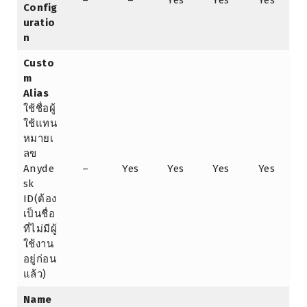
–
–
Yes
Yes
Yes
Config
uratio
n
Custo
m
Alias
ใช้ชื่อผู้
ใช้แทน
หมายเ
ลข
Anyde
–
Yes
Yes
Yes
Yes
sk
ID(ต้อง
เป็นชื่อ
ที่ไม่มีผู้
ใช้งาน
อยู่ก่อน
แล้ว)
Name