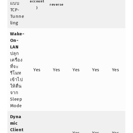
account
แบบ
reverse
)
TCP-
Tunne
ling
Wake-
On-
LAN
ปลุก
เครื่อง
ที่จะ
Yes
Yes
Yes
Yes
Yes
รีโมท
เข้าไป
ให้ตื่น
จาก
Sleep
Mode
Dyna
mic
Client