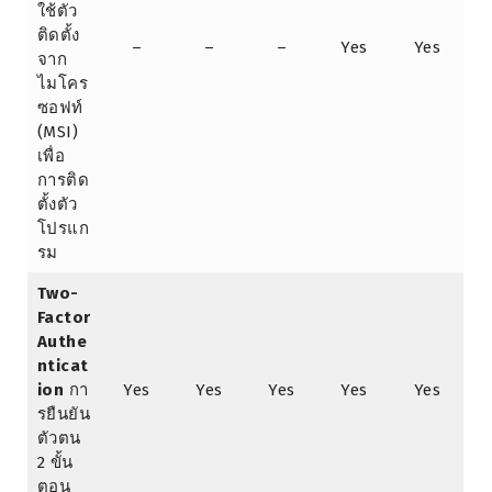
ใช้ตัว
ติดตั้ง
–
–
–
Yes
Yes
จาก
ไมโคร
ซอฟท์
(MSI)
เพื่อ
การติด
ตั้งตัว
โปรแก
รม
Two-
Factor
Authe
nticat
ion
กา
Yes
Yes
Yes
Yes
Yes
รยืนยัน
ตัวตน
2 ขั้น
ตอน