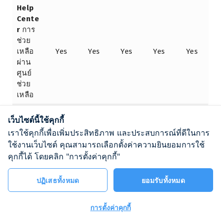
Help
Cente
r
การ
ช่วย
เหลือ
Yes
Yes
Yes
Yes
Yes
ผ่าน
ศูนย์
ช่วย
เหลือ
Active
เว็บไซต์นี้ใช้คุกกี้
Tech
เราใช้คุกกี้เพื่อเพิ่มประสิทธิภาพ และประสบการณ์ที่ดีในการ
Suppo
ใช้งานเว็บไซต์ คุณสามารถเลือกตั้งค่าความยินยอมการใช้
rt
–
–
Yes
Yes
Yes
คุกกี้ได้ โดยคลิก "การตั้งค่าคุกกี้"
(Ticke
t, Live
Chat)
ปฏิเสธทั้งหมด
ยอมรับทั้งหมด
Phone
Suppo
การตั้งค่าคุกกี้
rt
การ