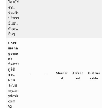
โดยใช้
งาน
ร่วมกับ
บริการ
ยืนยัน
ตัวตน
อื่นๆ
User
mana
geme
nt
จัดการ
ผู้ใช้
Standar
Advanc
Customi
งาน
–
–
d
ed
zable
ผ่าน
ระบบ
my.an
ydesk.
com
V2