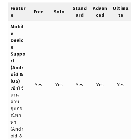
Featur
Stand
Advan
Ultima
Free
Solo
e
ard
ced
te
Mobil
e
Devic
e
Suppo
rt
(Andr
oid &
iOS)
Yes
Yes
Yes
Yes
Yes
เข้าใช้
งาน
ผ่าน
อุปกร
ณ์พก
พา
(Andr
oid &